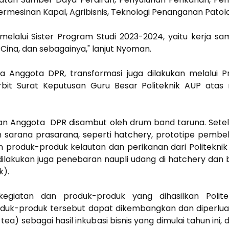
ermesinan Kapal, Agribisnis, Teknologi Penanganan Patolo
melalui Sister Program Studi 2023-2024, yaitu kerja sa
, Cina, dan sebagainya," lanjut Nyoman.
ra Anggota DPR, transformasi juga dilakukan melalui
erbit Surat Keputusan Guru Besar Politeknik AUP ata
an Anggota DPR disambut oleh drum band taruna. Sete
auan sarana prasarana, seperti hatchery, prototipe pem
produk-produk kelautan dan perikanan dari Politeknik
 dilakukan juga penebaran naupli udang di hatchery da
k).
giatan dan produk-produk yang dihasilkan Polite
duk-produk tersebut dapat dikembangkan dan diperlua
tea) sebagai hasil inkubasi bisnis yang dimulai tahun i