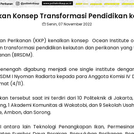
kan Konsep Transformasi Pendidikan 
Senin, 07 November 2022
an Perikanan (KKP) kenalkan konsep Ocean Institute o
an transformasi pendidikan kelautan dan perikanan yang
anan (BRSDM).
menengah digabung menjadi one single institute denga
RSDM I Nyoman Radiarta kepada para Anggota Komisi IV DP
mat (4/11).
 tersebut saat ini terdiri dari 10 Politeknik di Jakarta
ong, 1 Akademi Komunitas di Wakatobi, dan 9 Sekolah Usa
ne, Ambon, dan Sorong.
 antara lain Teknologi Penangkapan Ikan, Permesinan,
aatan Sumber Daya Perairan, Penyuluhan Perikanan, P