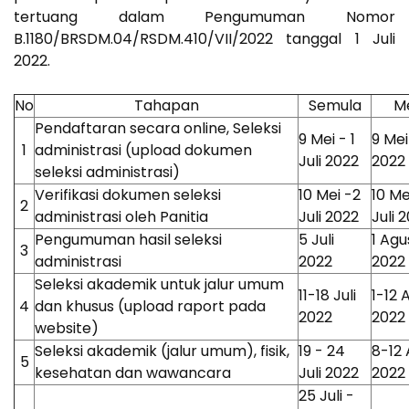
tertuang dalam Pengumuman Nomor
B.1180/BRSDM.04/RSDM.410/VII/2022 tanggal 1 Juli
2022.
No
Tahapan
Semula
Me
Pendaftaran secara online, Seleksi
9 Mei - 1
9 Mei
1
administrasi (upload dokumen
Juli 2022
2022
seleksi administrasi)
Verifikasi dokumen seleksi
10 Mei -2
10 Me
2
administrasi oleh Panitia
Juli 2022
Juli 
Pengumuman hasil seleksi
5 Juli
1 Agu
3
administrasi
2022
2022
Seleksi akademik untuk jalur umum
11-18 Juli
1-12 
4
dan khusus (upload raport pada
2022
2022
website)
Seleksi akademik (jalur umum), fisik,
19 - 24
8-12
5
kesehatan dan wawancara
Juli 2022
2022
25 Juli -