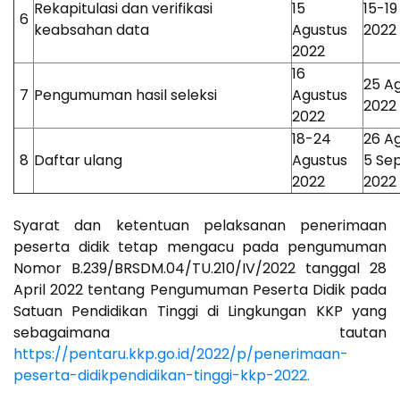
Rekapitulasi dan verifikasi
15
15-19
6
keabsahan data
Agustus
2022
2022
16
25 A
7
Pengumuman hasil seleksi
Agustus
2022
2022
18-24
26 Ag
8
Daftar ulang
Agustus
5 Se
2022
2022
Syarat dan ketentuan pelaksanan penerimaan
peserta didik tetap mengacu pada pengumuman
Nomor B.239/BRSDM.04/TU.210/IV/2022 tanggal 28
April 2022 tentang Pengumuman Peserta Didik pada
Satuan Pendidikan Tinggi di Lingkungan KKP yang
sebagaimana tautan
https://pentaru.kkp.go.id/2022/p/penerimaan-
peserta-didikpendidikan-tinggi-kkp-2022.