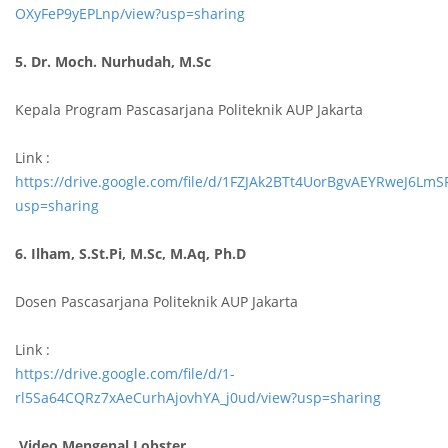
OXyFeP9yEPLnp/view?usp=sharing
5. Dr. Moch. Nurhudah, M.Sc
Kepala Program Pascasarjana Politeknik AUP Jakarta
Link :
https://drive.google.com/file/d/1FZJAk2BTt4UorBgvAEYRweJ6LmS
usp=sharing
6. Ilham, S.St.Pi, M.Sc, M.Aq, Ph.D
Dosen Pascasarjana Politeknik AUP Jakarta
Link :
https://drive.google.com/file/d/1-
rl5Sa64CQRz7xAeCurhAjovhYA_j0ud/view?usp=sharing
Video Mengenal Lobster