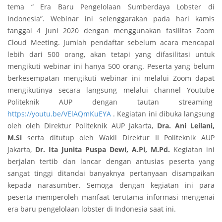
tema “ Era Baru Pengelolaan Sumberdaya Lobster di
Indonesia”. Webinar ini selenggarakan pada hari kamis
tanggal 4 Juni 2020 dengan menggunakan fasilitas Zoom
Cloud Meeting. Jumlah pendaftar sebelum acara mencapai
lebih dari 500 orang, akan tetapi yang difasilitasi untuk
mengikuti webinar ini hanya 500 orang. Peserta yang belum
berkesempatan mengikuti webinar ini melalui Zoom dapat
mengikutinya secara langsung melalui channel Youtube
Politeknik AUP dengan tautan streaming
https://youtu.be/VElAQmKuEYA
. Kegiatan ini dibuka langsung
oleh oleh Direktur Politeknik AUP Jakarta,
Dra. Ani Leilani,
M.Si
serta ditutup oleh Wakil Direktur II Politeknik AUP
Jakarta,
Dr. Ita Junita Puspa Dewi, A.Pi, M.Pd.
Kegiatan ini
berjalan tertib dan lancar dengan antusias peserta yang
sangat tinggi ditandai banyaknya pertanyaan disampaikan
kepada narasumber. Semoga dengan kegiatan ini para
peserta memperoleh manfaat terutama informasi mengenai
era baru pengelolaan lobster di Indonesia saat ini.