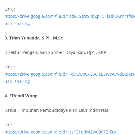
Link :
https://drive.google.com/file/d/1sdF3Gtrc94bZpT51kDkUKrh4tfll
usp=sharing
3. Trian Yunanda, S.Pi., M.Sc
Direktur Pengelolaan Sumber Daya Ikan, DJPT, KKP
Link :
https://drive.google.com/file/d/1_d0Gwo0xG66leE5WcA7VdB2Hs
usp=sharing
4. Effendi Wong
Ketua Himpunan Pembudidaya Ikan Laut Indonesia
Link :
https://drive.google.com/file/d/1zsrG1pdM2VAQ072_Dz-