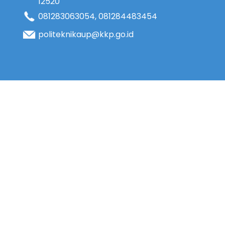
12520
081283063054
,
081284483454
politeknikaup@kkp.go.id