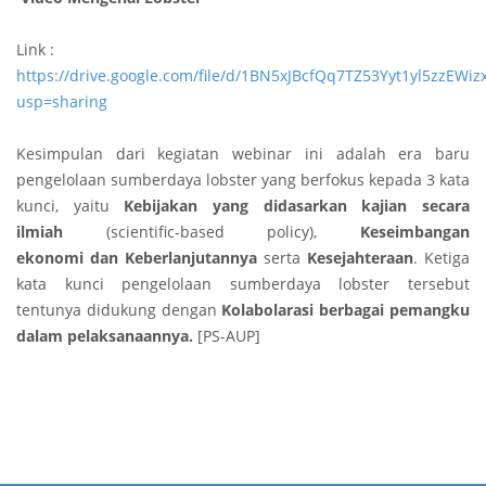
Link :
https://drive.google.com/file/d/1BN5xJBcfQq7TZ53Yyt1yl5zzEWi
usp=sharing
Kesimpulan dari kegiatan webinar ini adalah era baru
pengelolaan sumberdaya lobster yang berfokus kepada 3 kata
kunci, yaitu
Kebijakan yang didasarkan kajian secara
ilmiah
(scientific-based policy),
Keseimbangan
ekonomi
dan
Keberlanjutannya
serta
Kesejahteraan
. Ketiga
kata kunci pengelolaan sumberdaya lobster tersebut
tentunya didukung dengan
Kolabolarasi berbagai pemangku
dalam pelaksanaannya.
[PS-AUP]