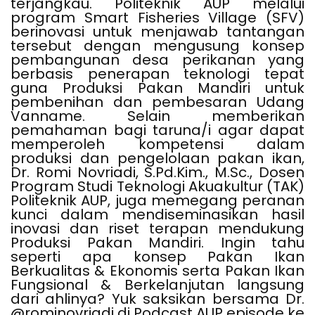
terjangkau. Politeknik AUP melalui
program Smart Fisheries Village (SFV)
berinovasi untuk menjawab tantangan
tersebut dengan mengusung konsep
pembangunan desa perikanan yang
berbasis penerapan teknologi tepat
guna Produksi Pakan Mandiri untuk
pembenihan dan pembesaran Udang
Vanname. Selain memberikan
pemahaman bagi taruna/i agar dapat
memperoleh kompetensi dalam
produksi dan pengelolaan pakan ikan,
Dr. Romi Novriadi, S.Pd.Kim., M.Sc., Dosen
Program Studi Teknologi Akuakultur (TAK)
Politeknik AUP, juga memegang peranan
kunci dalam mendiseminasikan hasil
inovasi dan riset terapan mendukung
Produksi Pakan Mandiri. Ingin tahu
seperti apa konsep Pakan Ikan
Berkualitas & Ekonomis serta Pakan Ikan
Fungsional & Berkelanjutan langsung
dari ahlinya? Yuk saksikan bersama Dr.
@rominovriadi di Podcast AUP episode ke