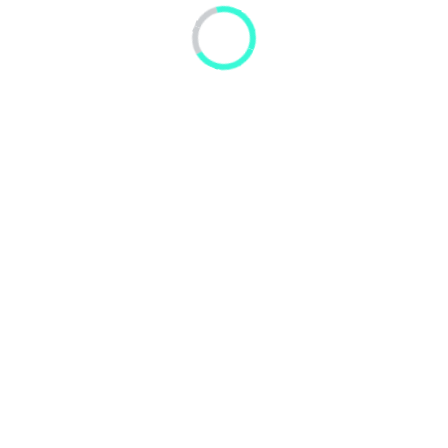
Gelar Produk dan Inovasi Program St.....
LIHAT SELENGKAPNYA
Workshop Penyusunan Laporan Kinerja.....
LIHAT SELENGKAPNYA